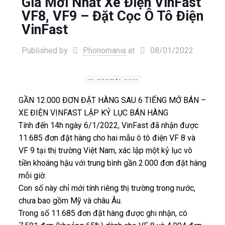
Giá Mới Nhất Xe Điện VinFast
VF8, VF9 – Đặt Cọc Ô Tô Điện
VinFast
Published by
Phonomania
at
08/01/2022
GẦN 12.000 ĐƠN ĐẶT HÀNG SAU 6 TIẾNG MỞ BÁN –
XE ĐIỆN VINFAST LẬP KỶ LỤC BÁN HÀNG
Tính đến 14h ngày 6/1/2022, VinFast đã nhận được
11.685 đơn đặt hàng cho hai mẫu ô tô điện VF 8 và
VF 9 tại thị trường Việt Nam, xác lập một kỷ lục vô
tiền khoáng hậu với trung bình gần 2.000 đơn đặt hàng
mỗi giờ.
Con số này chỉ mới tính riêng thị trường trong nước,
chưa bao gồm Mỹ và châu Âu.
Trong số 11.685 đơn đặt hàng được ghi nhận, có