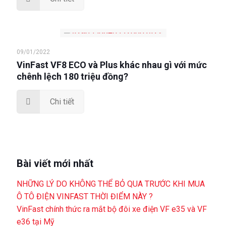
09/01/2022
VinFast VF8 ECO và Plus khác nhau gì với mức
chênh lệch 180 triệu đồng?
Chi tiết
Bài viết mới nhất
NHỮNG LÝ DO KHÔNG THỂ BỎ QUA TRƯỚC KHI MUA
Ô TÔ ĐIỆN VINFAST THỜI ĐIỂM NÀY ?
VinFast chính thức ra mắt bộ đôi xe điện VF e35 và VF
e36 tại Mỹ