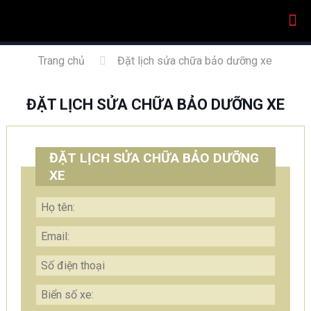
Trang chủ
Đặt lịch sửa chữa bảo dưỡng xe
ĐẶT LỊCH SỬA CHỮA BẢO DƯỠNG XE
ĐẶT LỊCH SỬA CHỮA BẢO DƯỠNG
XE