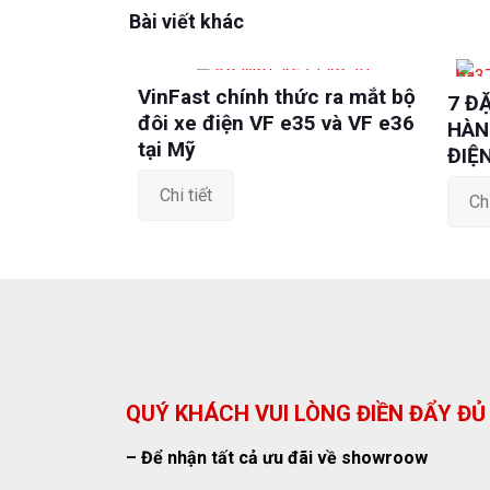
Bài viết khác
VinFast chính thức ra mắt bộ
7 Đ
đôi xe điện VF e35 và VF e36
HÀN
tại Mỹ
ĐIỆ
Chi tiết
Chi
QUÝ KHÁCH VUI LÒNG ĐIỀN ĐẨY ĐỦ
– Để nhận tất cả ưu đãi về showroow