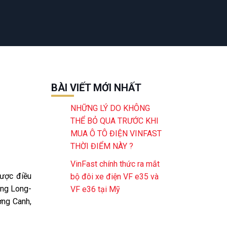
BÀI VIẾT MỚI NHẤT
NHỮNG LÝ DO KHÔNG
THỂ BỎ QUA TRƯỚC KHI
MUA Ô TÔ ĐIỆN VINFAST
THỜI ĐIỂM NÀY ?
VinFast chính thức ra mắt
ược điều
bộ đôi xe điện VF e35 và
ăng Long-
VF e36 tại Mỹ
ơng Canh,