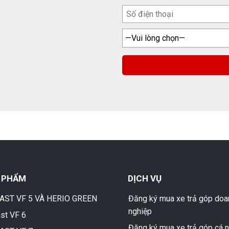
 PHẨM
DỊCH VỤ
AST VF 5 VÀ HERIO GREEN
Đăng ký mua xe trả góp doa
nghiệp
ast VF 6
Đăng ký mua xe trả góp cá 