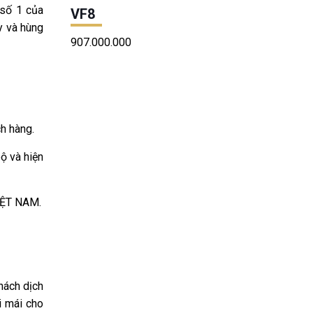
 số 1 của
VF8
y và hùng
907.000.000
h hàng.
ộ và hiện
VIỆT NAM.
hách dịch
i mái cho