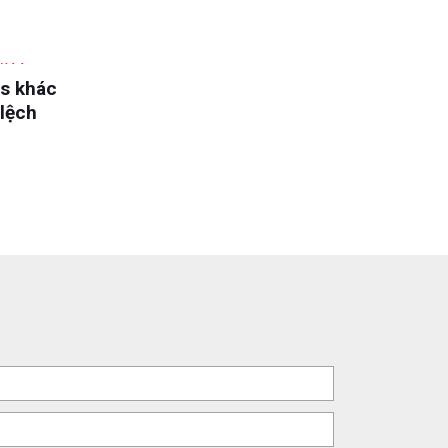
us khác
 lệch