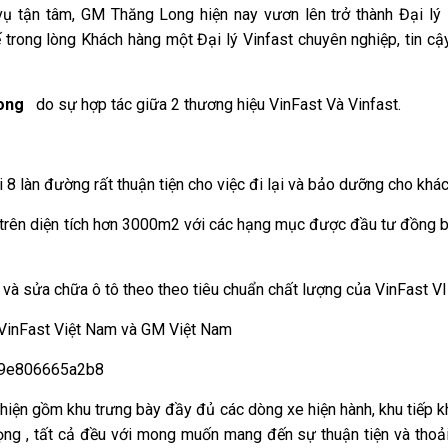
vụ tận tâm, GM Thăng Long hiện nay vươn lên trở thành Đại lý
 trong lòng Khách hàng một Đại lý Vinfast chuyên nghiệp, tin cậ
Long
do sự hợp tác giữa 2 thương hiệu VinFast Và Vinfast.
8 làn đường rất thuận tiện cho việc đi lại và bảo dưỡng cho khác
rên diện tích hơn 3000m2 với các hạng mục được đầu tư đồng b
và sửa chữa ô tô theo theo tiêu chuẩn chất lượng của VinFast 
 VinFast Việt Nam và GM Việt Nam
hiện gồm khu trưng bày đầy đủ các dòng xe hiện hành, khu tiếp k
trọng , tất cả đều với mong muốn mang đến sự thuận tiện và thoả