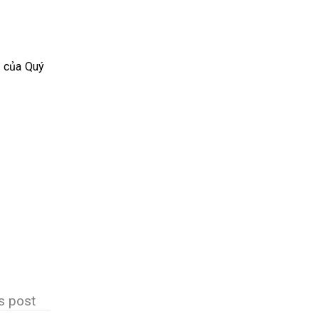
y của Quý
is post